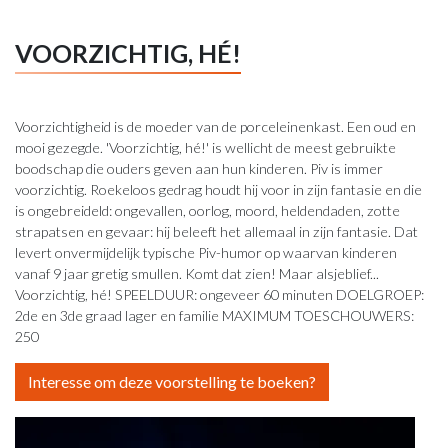
VOORZICHTIG, HÉ!
Voorzichtigheid is de moeder van de porceleinenkast. Een oud en
mooi gezegde. 'Voorzichtig, hé!' is wellicht de meest gebruikte
boodschap die ouders geven aan hun kinderen. Piv is immer
voorzichtig. Roekeloos gedrag houdt hij voor in zijn fantasie en die
is ongebreideld: ongevallen, oorlog, moord, heldendaden, zotte
strapatsen en gevaar: hij beleeft het allemaal in zijn fantasie. Dat
levert onvermijdelijk typische Piv-humor op waarvan kinderen
vanaf 9 jaar gretig smullen. Komt dat zien! Maar alsjeblief...
Voorzichtig, hé! SPEELDUUR: ongeveer 60 minuten DOELGROEP:
2de en 3de graad lager en familie MAXIMUM TOESCHOUWERS:
250
Interesse om deze voorstelling te boeken?