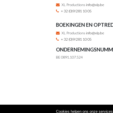
XL Productions
info@xlp.be
+ 32 (0)9/281 10 05
BOEKINGEN EN OPTRE
XL Productions
info@xlp.be
+ 32 (0)9/281 10 05
ONDERNEMINGSNUMM
BE 0891.107.524