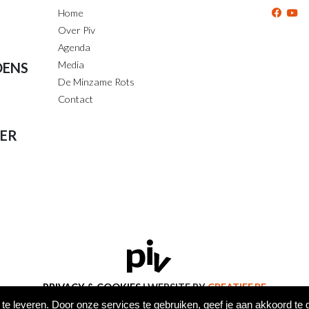
Home
Over Piv
Agenda
Media
DENS
De Minzame Rots
Contact
ER
PRIVACY & COOKIES
WEBSITE BY
CREATIEF.BE
© 2026 PIV HUVLUV