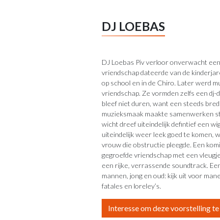
DJ LOEBAS
DJ Loebas Piv verloor onverwacht een
vriendschap dateerde van de kinderjar
op school en in de Chiro. Later werd 
vriendschap. Ze vormden zelfs een dj-
bleef niet duren, want een steeds bred
muzieksmaak maakte samenwerken steed
wicht dreef uiteindelijk defintief een w
uiteindelijk weer leek goed te komen, 
vrouw die obstructie pleegde. Een komi
gegroefde vriendschap met een vleugje 
een rijke, verrassende soundtrack. Ee
mannen, jong en oud: kijk uit voor ma
fatales en loreley’s.
Interesse om deze voorstelling t