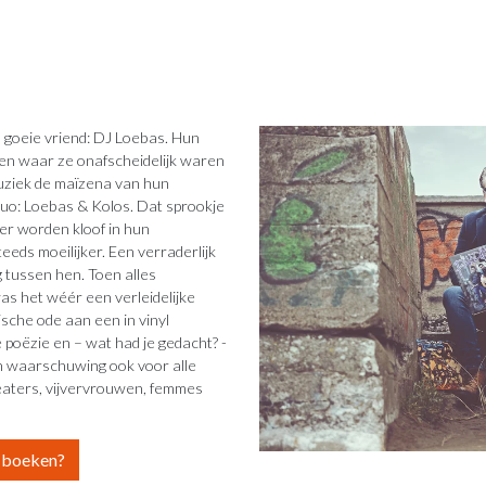
 goeie vriend: DJ Loebas. Hun
en waar ze onafscheidelijk waren
muziek de maïzena van hun
duo: Loebas & Kolos. Dat sprookje
er worden kloof in hun
s moeilijker. Een verraderlijk
ig tussen hen. Toen alles
was het wéér een verleidelijke
sche ode aan een in vinyl
poëzie en – wat had je gedacht? -
n waarschuwing ook voor alle
neaters, vijvervrouwen, femmes
e boeken?