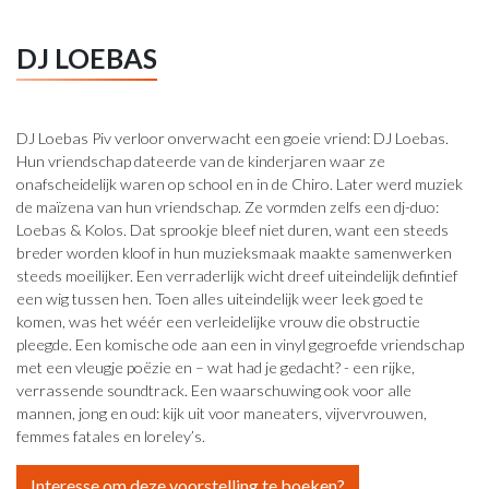
DJ LOEBAS
DJ Loebas Piv verloor onverwacht een goeie vriend: DJ Loebas.
Hun vriendschap dateerde van de kinderjaren waar ze
onafscheidelijk waren op school en in de Chiro. Later werd muziek
de maïzena van hun vriendschap. Ze vormden zelfs een dj-duo:
Loebas & Kolos. Dat sprookje bleef niet duren, want een steeds
breder worden kloof in hun muzieksmaak maakte samenwerken
steeds moeilijker. Een verraderlijk wicht dreef uiteindelijk defintief
een wig tussen hen. Toen alles uiteindelijk weer leek goed te
komen, was het wéér een verleidelijke vrouw die obstructie
pleegde. Een komische ode aan een in vinyl gegroefde vriendschap
met een vleugje poëzie en – wat had je gedacht? - een rijke,
verrassende soundtrack. Een waarschuwing ook voor alle
mannen, jong en oud: kijk uit voor maneaters, vijvervrouwen,
femmes fatales en loreley’s.
Interesse om deze voorstelling te boeken?